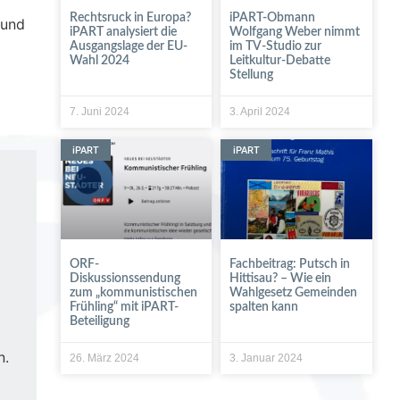
Rechtsruck in Europa?
iPART-Obmann
 und
iPART analysiert die
Wolfgang Weber nimmt
Ausgangslage der EU-
im TV-Studio zur
Wahl 2024
Leitkultur-Debatte
Stellung
7. Juni 2024
3. April 2024
iPART
iPART
ORF-
Fachbeitrag: Putsch in
Diskussionssendung
Hittisau? – Wie ein
zum „kommunistischen
Wahlgesetz Gemeinden
Frühling“ mit iPART-
spalten kann
Beteiligung
n.
26. März 2024
3. Januar 2024