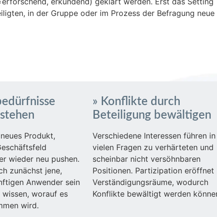
=erforschend, erkundend) geklärt werden. Erst das Setting
teiligten, in der Gruppe oder im Prozess der Befragung neue
edürfnisse
» Konflikte durch
rstehen
Beteiligung bewältigen
 neues Produkt,
Verschiedene Interessen führen in
Geschäftsfeld
vielen Fragen zu verhärteten und
er wieder neu pushen.
scheinbar nicht versöhnbaren
ch zunächst jene,
Positionen. Partizipation eröffnet
nftigen Anwender sein
Verständigungsräume, wodurch
e wissen, worauf es
Konflikte bewältigt werden könne
mmen wird.